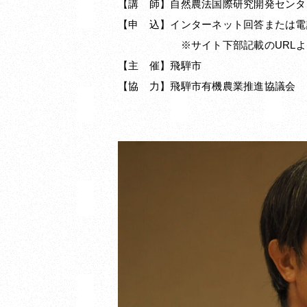
【講 師】自然農法国際研究開発センタ
【申 込】インターネット回答または電話(057
※サイト下部記載のURLより
【主 催】飛騨市
【協 力】飛騨市有機農業推進協議会