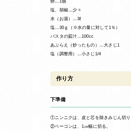
卵…1個
塩、胡椒…少々
水（お湯）…3ℓ
塩…30ｇ（※水の量に対して1％）
パスタの茹汁…100cc
あぶらえ（炒ったもの）…大さじ1
塩（調整用）…小さじ1/4
作り方
下準備
①ニンニクは、皮と芯を除きみじん切り
②ベーコンは、1㎝幅に切る。