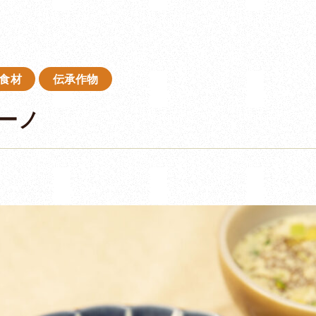
食材
伝承作物
ーノ