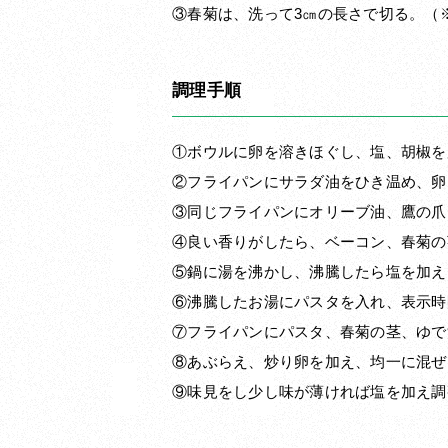
③春菊は、洗って3㎝の長さで切る。（
調理手順
①ボウルに卵を溶きほぐし、塩、胡椒を
②フライパンにサラダ油をひき温め、卵
③同じフライパンにオリーブ油、鷹の爪
④良い香りがしたら、ベーコン、春菊の
⑤鍋に湯を沸かし、沸騰したら塩を加え
⑥沸騰したお湯にパスタを入れ、表示時
⑦フライパンにパスタ、春菊の茎、ゆで
⑧あぶらえ、炒り卵を加え、均一に混ぜ
⑨味見をし少し味が薄ければ塩を加え調