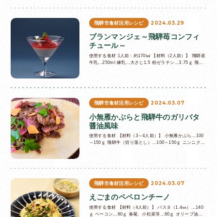
2024.03.29
飛騨市食材活用レシピ
ブランマンジェ～飛騨苺コンフィ
チュール～
使用する食材 1人前：約170㎉ 【材料（2人前）】 飛騨産
牛乳…250ml 練乳…大さじ1.5 粉ゼラチン…3.75ｇ 飛騨
産苺…4粒 メープルシロップ…大さじ1 ミント…2枚 …
2024.03.07
飛騨市食材活用レシピ
小無雁かぶらと飛騨牛のガリバタ
醤油風味
使用する食材 【材料（3～4人前）】 小無雁かぶら…100
～150ｇ 飛騨牛（切り落とし）…100～150ｇ ニンニク…
1片（スライス） バター…20ｇ 醤油…少々 塩…少々 黒
コ…
2024.03.07
飛騨市食材活用レシピ
えごまのペペロンチーノ
使用する食材 【材料（4人前）】 パスタ（1.4㎜）…140
ｇ ベーコン…60ｇ 春菊、小松菜等…60ｇ オリーブ油…