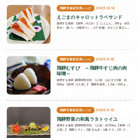
2023.12.12
飛騨市食材活用レシピ
えごまのキャロットラペサンド
使用する食材 【材料（4人分）】 にんじん…300ｇ（約2
本分） 食パン（8枚切り）…1斤 砂糖…大さじ1 薄口しょ
うゆ…大さじ1 オリーブ油…大さじ1/2 えごま…大さじ2
練り…
2023.11.15
飛騨市食材活用レシピ
飛騨むすび ～飛騨牛すじ肉の肉
味噌～
使用する食材 調理時間20分 1人前：おむすび2個 約
450㎉ 【材料（2人前）】 飛騨市産米…1.5合（450ｇ）
〈肉味噌の分量〉 飛騨牛すじ肉…400ｇ ◆やまさち工房
の商品…
2023.11.15
飛騨市食材活用レシピ
飛騨野菜の和風ラタトゥイユ
使用する食材 調理時間30分 1人前：約700㎉ 【材料（2
人前）】 飛騨トマト…2個 玉ねぎ…1個 ナス…1本 ズッ
キーニ…1本 飛騨ネギ…1/2本 レモン…1/2個 サラダ油…