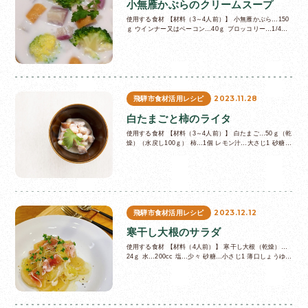
小無雁かぶらのクリームスープ
使用する食材 【材料（3～4人前）】 小無雁かぶら…150
ｇ ウインナー又はベーコン…40ｇ ブロッコリー…1/4個
水…400cc 牛乳…100cc 生クリーム…100cc バタ…
2023.11.28
飛騨市食材活用レシピ
白たまごと柿のライタ
使用する食材 【材料（3～4人前）】 白たまご…50ｇ（乾
燥）（水戻し100ｇ） 柿…1個 レモン汁…大さじ1 砂糖…
大さじ1 塩…少々 ヨーグルト…150ｇ クミンシード…小
さじ…
2023.12.12
飛騨市食材活用レシピ
寒干し大根のサラダ
使用する食材 【材料（4人前）】 寒干し大根（乾燥）…
24ｇ 水…200cc 塩…少々 砂糖…小さじ1 薄口しょうゆ…
小さじ1 玉ねぎ…80g 砂糖…小さじ1 お酢…小さじ1 …