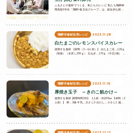
ふるさとの食材でつくる、私たちのレシピ 私たち飛騨神
岡高校3年生「飛騨×食文化グループ」は、総合的な探究
の時間に飛騨市の郷土料理について学んできました。少子
高齢化により、家庭で郷土料理を作る機会が減…
2023.11.28
飛騨市食材活用レシピ
白たまごのレモンスパイスカレー
使用する食材 【材料（3～4人前）】 白たまご豆…120ｇ
（乾燥）（水戻し250ｇ） 玉ねぎ…170ｇ（中玉1個） 飛
騨トマト…140ｇ（中玉1個） 生姜…30ｇ にんにく…10
ｇ（2…
2023.11.16
飛騨市食材活用レシピ
厚焼き玉子 ～きのこ餡かけ～
使用する食材 調理時間20分 1人前：約200㎉ 【材料（2
人前）】 卵…3個 牛乳…大さじ3 白だし…小さじ1 減塩
醤油…小さじ1/4 すだち…1/2個 ◆きのこ餡 キクラ…
2023.12.12
飛騨市食材活用レシピ