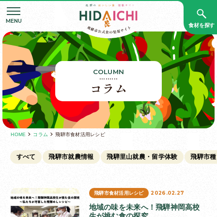
食材を探す
COLUMN
コラム
HOME
コラム
飛騨市食材活用レシピ
すべて
飛騨市就農情報
飛騨里山就農・留学体験
飛騨市種
2026.02.27
飛騨市食材活用レシピ
地域の味を未来へ！飛騨神岡高校
生が挑む食の探究