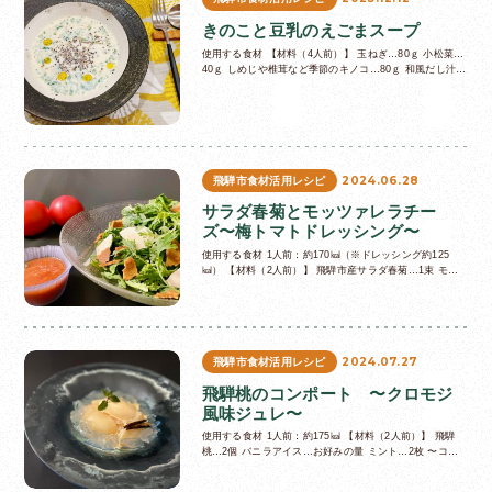
きのこと豆乳のえごまスープ
使用する食材 【材料（4人前）】 玉ねぎ…80ｇ 小松菜…
40ｇ しめじや椎茸など季節のキノコ…80ｇ 和風だし汁…
200cc 無調整豆乳…480cc えごま…大さじ1.5 サラダ…
2024.06.28
飛騨市食材活用レシピ
サラダ春菊とモッツァレラチー
ズ〜梅トマトドレッシング〜
使用する食材 1人前：約170㎉（※ドレッシング約125
㎉） 【材料（2人前）】 飛騨市産サラダ春菊…1束 モッ
ツァレラチーズ（牧成舎）…100g そのまんま味噌煎餅
（井之廣製菓舗）…適…
2024.07.27
飛騨市食材活用レシピ
飛騨桃のコンポート 〜クロモジ
風味ジュレ〜
使用する食材 1人前：約175㎉ 【材料（2人前）】 飛騨
桃…2個 バニラアイス…お好みの量 ミント…2枚 〜コン
ポートシロップ〜 水…250ml 日本酒（蓬莱・白真弓・飛
騨娘…