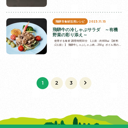
2023.11.15
飛騨市食材活用レシピ
飛騨牛の冷しゃぶサラダ ～有機
野菜の彩り添え～
使用する食材 調理時間30分 1人前：約600㎉ 【材料
（2人前）】 飛騨牛しゃぶしゃぶ肉…250ｇ ボイル用の
水…1ℓ 塩、料理酒…大さじ1 タマネギ…1/2個 ズ…
1
2
3