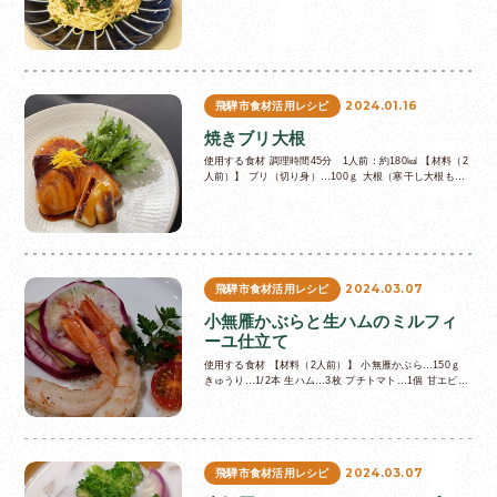
大さじ1 鷹の爪輪切り…少々 ニンニク…6ｇ サラダ油…
小さじ…
2024.01.16
飛騨市食材活用レシピ
焼きブリ大根
使用する食材 調理時間45分 1人前：約180㎉ 【材料（2
人前）】 ブリ（切り身）…100ｇ 大根（寒干し大根も
可）…1/8本 飛騨ネギ…1/8本 春菊…1/8束 柚子…適量
液…
2024.03.07
飛騨市食材活用レシピ
小無雁かぶらと生ハムのミルフィ
ーユ仕立て
使用する食材 【材料（2人前）】 小無雁かぶら…150ｇ
きゅうり…1/2本 生ハム…3枚 プチトマト…1個 甘エビ、
ホタテ貝柱等をお好みで…10ｇ ドレッシング（お好みの
もの）…お…
2024.03.07
飛騨市食材活用レシピ