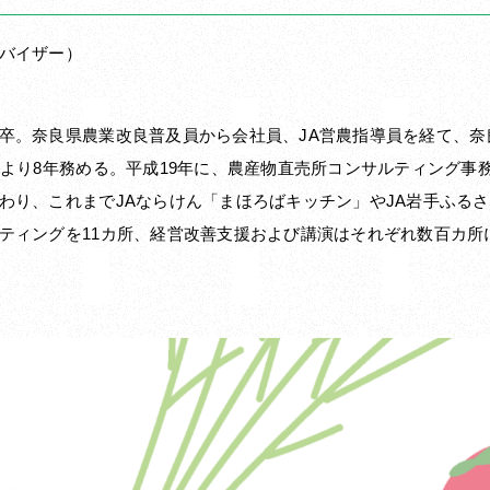
バイザー）
卒。奈良県農業改良普及員から会社員、JA営農指導員を経て、奈
時より8年務める。平成19年に、農産物直売所コンサルティング事
わり、これまでJAならけん「まほろばキッチン」やJA岩手ふる
ティングを11カ所、経営改善支援および講演はそれぞれ数百カ所