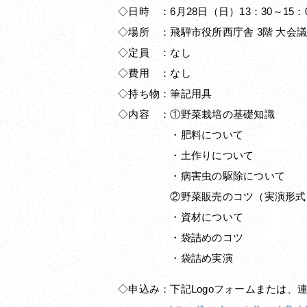
◇日時 ：6月28日（日）13：30～15：
◇場所 ：飛騨市役所西庁舎 3階 大会議
◇定員 ：なし
◇費用 ：なし
◇持ち物：筆記用具
◇内容 ：①野菜栽培の基礎知識
・肥料について
・土作りについて
・病害虫の駆除について
②野菜販売のコツ（実演形式!
・資材について
・袋詰めのコツ
・袋詰め実演
◇申込み：下記Logoフォームまたは、