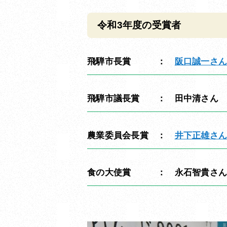
令和3年度の受賞者
飛騨市長賞 ：
阪口誠一さ
飛騨市議長賞 ： 田中清さん
農業委員会長賞 ：
井下正雄さ
食の大使賞 ： 永石智貴さ