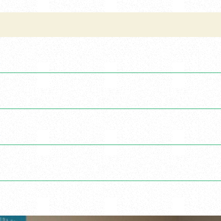
ん
ん
ん